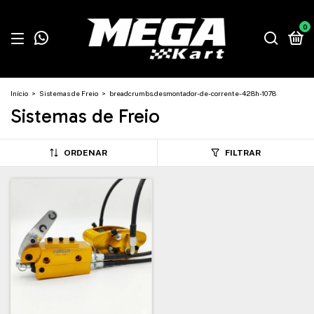
0
Início
>
Sistemas de Freio
>
breadcrumbs.desmontador-de-corrente-428h-1078
Sistemas de Freio
ORDENAR
FILTRAR