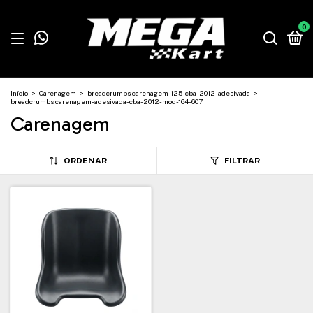
0
Início
>
Carenagem
>
breadcrumbs.carenagem-125-cba-2012-adesivada
>
breadcrumbs.carenagem-adesivada-cba-2012-mod-164-607
Carenagem
ORDENAR
FILTRAR