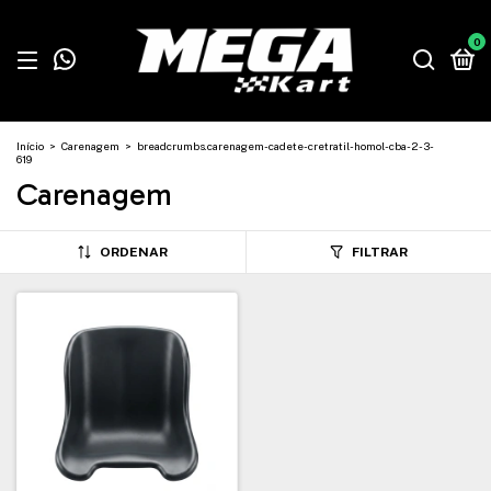
0
Início
>
Carenagem
>
breadcrumbs.carenagem-cadete-cretratil-homol-cba-2-3-
619
Carenagem
ORDENAR
FILTRAR