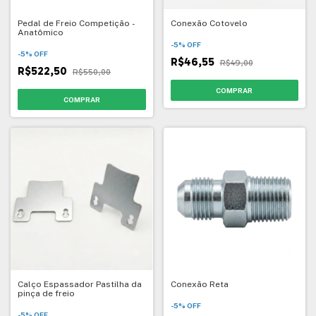
Pedal de Freio Competição -
Conexão Cotovelo
Anatômico
-
5
%
OFF
-
5
%
OFF
R$46,55
R$49,00
R$522,50
R$550,00
Calço Espassador Pastilha da
Conexão Reta
pinça de freio
-
5
%
OFF
-
5
%
OFF