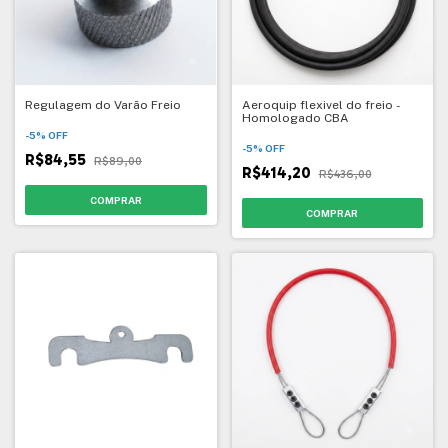
Regulagem do Varão Freio
Aeroquip flexivel do freio -
Homologado CBA
-
5
%
OFF
-
5
%
OFF
R$84,55
R$89,00
R$414,20
R$436,00
COMPRAR