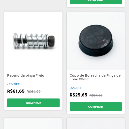
Reparo da pinça Freio
Copo de Borracha da Pinça de
Freio 22mm
-
5
%
OFF
-
5
%
OFF
R$61,65
R$64,90
R$25,65
R$27,00