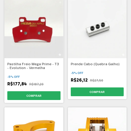
Pastilha Freio Mega Prime - T3
Prende Cabo (Quebra Galho)
- Evolution - Vermelha
-
5
%
OFF
-
5
%
OFF
R$26,12
R$27,50
R$177,84
R$187,20