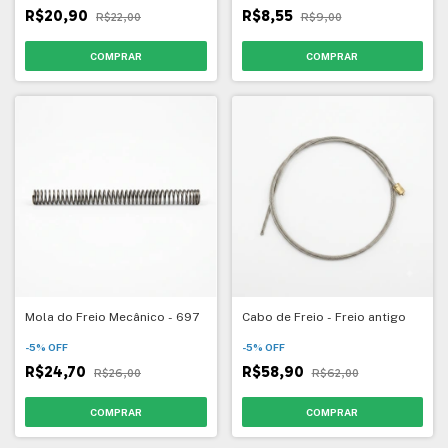
R$20,90
R$8,55
R$22,00
R$9,00
Mola do Freio Mecânico - 697
Cabo de Freio - Freio antigo
-
5
%
OFF
-
5
%
OFF
R$24,70
R$58,90
R$26,00
R$62,00