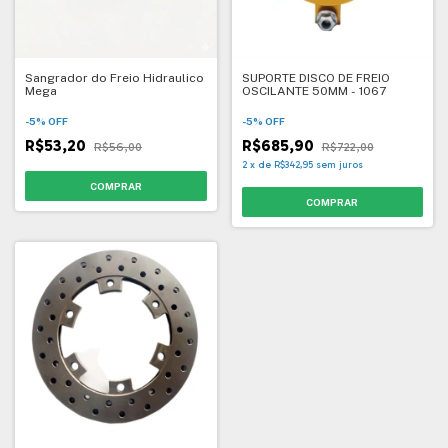
Sangrador do Freio Hidraulico
SUPORTE DISCO DE FREIO
Mega
OSCILANTE 50MM - 1067
-
5
%
OFF
-
5
%
OFF
R$53,20
R$685,90
R$56,00
R$722,00
2
x
de
R$342,95
sem juros