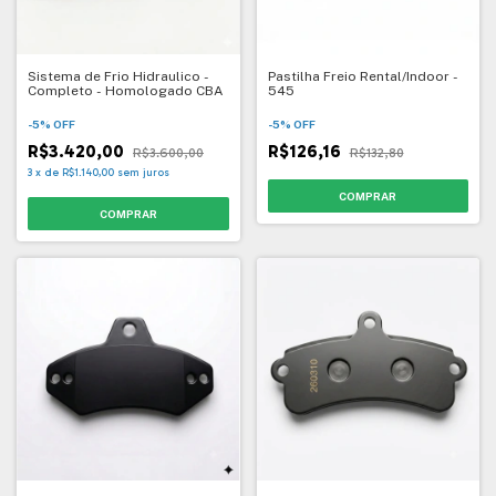
Sistema de Frio Hidraulico -
Pastilha Freio Rental/Indoor -
Completo - Homologado CBA
545
-
5
%
OFF
-
5
%
OFF
R$3.420,00
R$126,16
R$3.600,00
R$132,80
3
x
de
R$1.140,00
sem juros