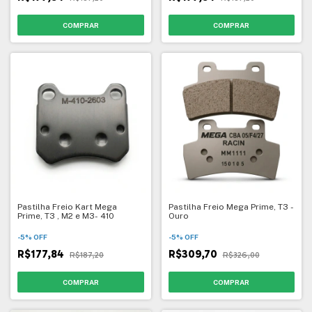
Pastilha Freio Kart Mega
Pastilha Freio Mega Prime, T3 -
Prime, T3 , M2 e M3- 410
Ouro
-
5
%
OFF
-
5
%
OFF
R$177,84
R$309,70
R$187,20
R$326,00