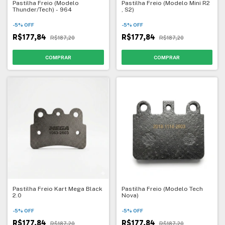
Pastilha Freio (Modelo
Pastilha Freio (Modelo Mini R2
Thunder/Tech) - 964
, S2)
-
5
%
OFF
-
5
%
OFF
R$177,84
R$177,84
R$187,20
R$187,20
Pastilha Freio Kart Mega Black
Pastilha Freio (Modelo Tech
2.0
Nova)
-
5
%
OFF
-
5
%
OFF
R$177,84
R$177,84
R$187,20
R$187,20