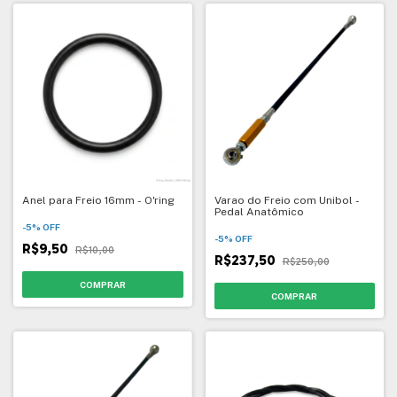
Anel para Freio 16mm - O'ring
Varao do Freio com Unibol -
Pedal Anatômico
-
5
%
OFF
-
5
%
OFF
R$9,50
R$10,00
R$237,50
R$250,00