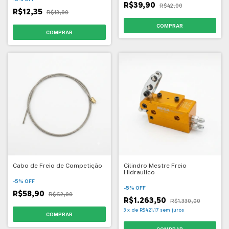
R$39,90
R$42,00
R$12,35
R$13,00
Cabo de Freio de Competição
Cilindro Mestre Freio
Hidraulico
-
5
%
OFF
-
5
%
OFF
R$58,90
R$62,00
R$1.263,50
R$1.330,00
3
x
de
R$421,17
sem juros