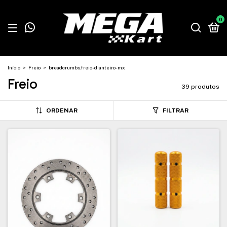
0
Início
>
Freio
>
breadcrumbs.freio-dianteiro-mx
Freio
39 produtos
ORDENAR
FILTRAR