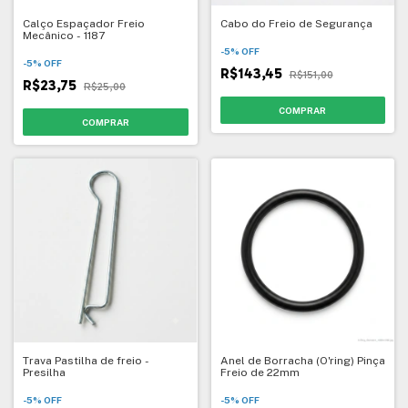
Calço Espaçador Freio
Cabo do Freio de Segurança
Mecânico - 1187
-
5
%
OFF
-
5
%
OFF
R$143,45
R$151,00
R$23,75
R$25,00
Trava Pastilha de freio -
Anel de Borracha (O'ring) Pinça
Presilha
Freio de 22mm
-
5
%
OFF
-
5
%
OFF