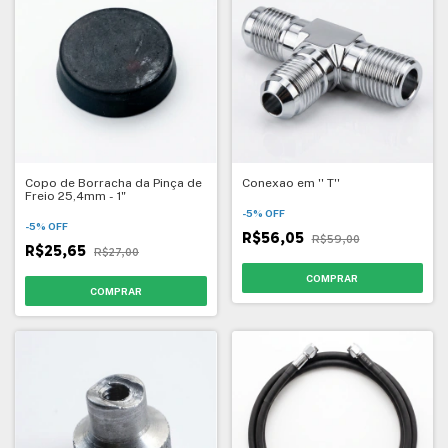
Copo de Borracha da Pinça de
Conexao em '' T''
Freio 25,4mm - 1"
-
5
%
OFF
-
5
%
OFF
R$56,05
R$59,00
R$25,65
R$27,00