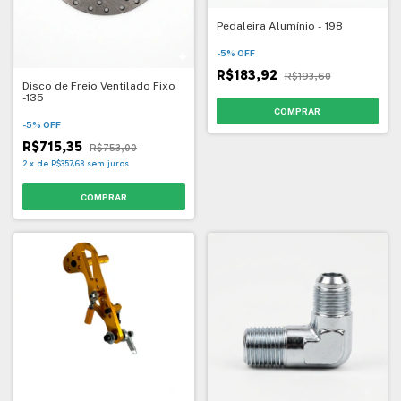
Pedaleira Alumínio - 198
-
5
%
OFF
R$183,92
R$193,60
Disco de Freio Ventilado Fixo
-135
-
5
%
OFF
R$715,35
R$753,00
2
x
de
R$357,68
sem juros