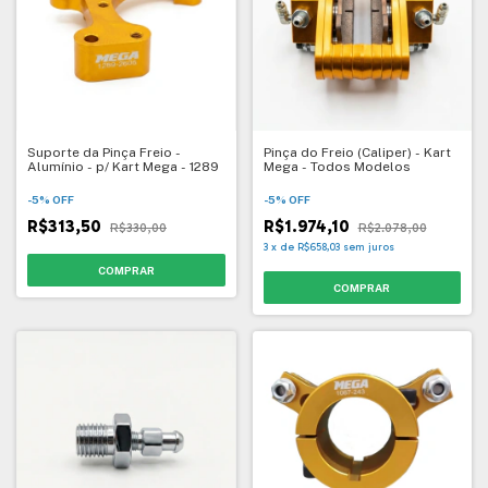
Suporte da Pinça Freio -
Pinça do Freio (Caliper) - Kart
Alumínio - p/ Kart Mega - 1289
Mega - Todos Modelos
-
5
%
OFF
-
5
%
OFF
R$313,50
R$1.974,10
R$330,00
R$2.078,00
3
x
de
R$658,03
sem juros