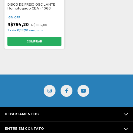
DISCO DE FREIO OSCILANTE -
Homologado CBA - 1066
-
5
%
OFF
R$794,20
R$836,00
2
x
de
R$397,10
sem juros
DEPARTAMENTOS
ENTRE EM CONTATO