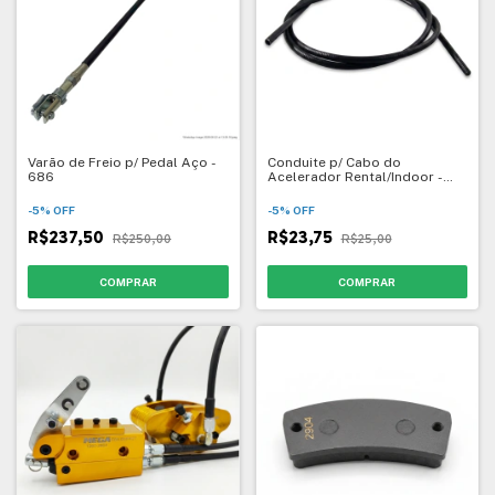
Varão de Freio p/ Pedal Aço -
Conduite p/ Cabo do
686
Acelerador Rental/Indoor -
1049
-
5
%
OFF
-
5
%
OFF
R$237,50
R$23,75
R$250,00
R$25,00