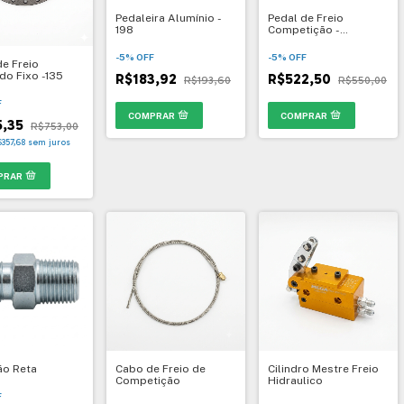
Pedaleira Alumínio -
Pedal de Freio
198
Competição -
Anatômico
-
5
%
OFF
-
5
%
OFF
de Freio
do Fixo -135
R$183,92
R$522,50
R$193,60
R$550,00
F
5,35
R$753,00
$357,68
sem juros
o Reta
Cabo de Freio de
Cilindro Mestre Freio
Competição
Hidraulico
F