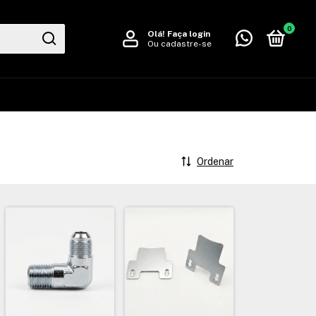
0
Olá!
Faça login
Ou cadastre-se
Ordenar