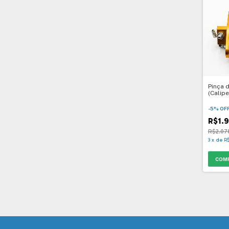
Pinça 
(Calipe
Todos
-
5
%
OF
R$1.9
R$2.07
3
x
de
R$