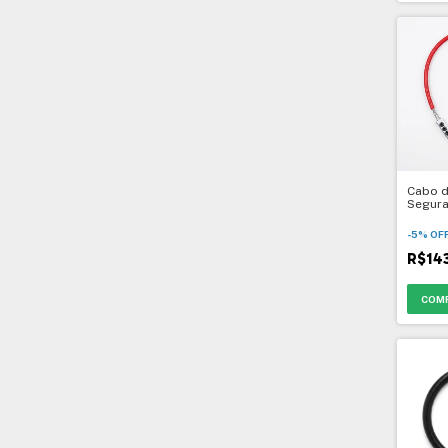
Cabo d
Segur
-
5
%
OF
R$14