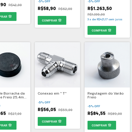
-
5
%
OFF
-
5
%
OFF
,90
R$42,00
R$58,90
R$1.263,50
R$62,00
R$1.330,00
3
x
de
R$421,17
sem juros
e Borracha da
Conexao em '' T''
Regulagem do Varão
de Freio 25,4mm
Freio
-
5
%
OFF
F
-
5
%
OFF
R$56,05
R$59,00
,65
R$84,55
R$27,00
R$89,00