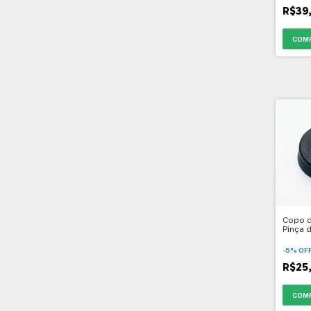
R$39
Copo d
Pinça 
- 1"
-
5
%
OF
R$25