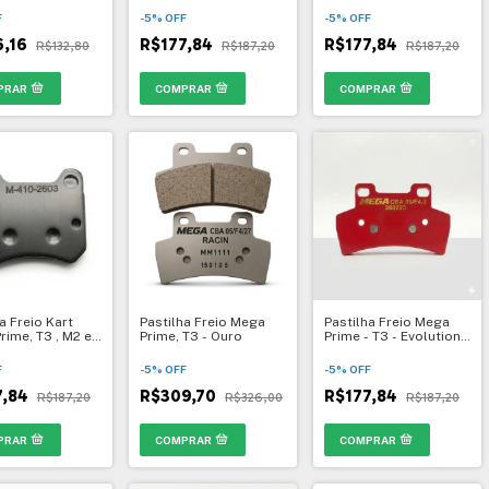
F
-
5
%
OFF
-
5
%
OFF
6,16
R$177,84
R$177,84
R$132,80
R$187,20
R$187,20
a Freio Kart
Pastilha Freio Mega
Pastilha Freio Mega
rime, T3 , M2 e
Prime, T3 - Ouro
Prime - T3 - Evolution -
0
Vermelha
F
-
5
%
OFF
-
5
%
OFF
7,84
R$309,70
R$177,84
R$187,20
R$326,00
R$187,20