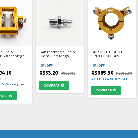
do Freio
Sangrador do Freio
SUPORTE DISCO DE
r) - Kart Mega -
Hidraulico Mega
FREIO OSCILANTE
 Modelos
50MM - 1067
F
-
5
%
OFF
-
5
%
OFF
74,10
R$53,20
R$685,90
R$56,00
R$722,00
8,00
2
x
de
R$342,95
sem juros
658,03
sem juros