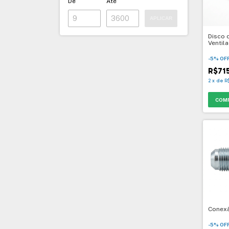
De
Até
APLICAR
Disco 
Ventila
-
5
%
OF
R$71
2
x
de
R
Conexã
-
5
%
OF