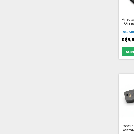
Anel p
- O'rin
-
5
%
OF
R$9,
Pastilh
Rental