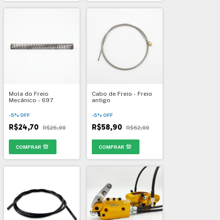
Mola do Freio
Cabo de Freio - Freio
Mecânico - 697
antigo
-
5
%
OFF
-
5
%
OFF
R$24,70
R$58,90
R$26,00
R$62,00