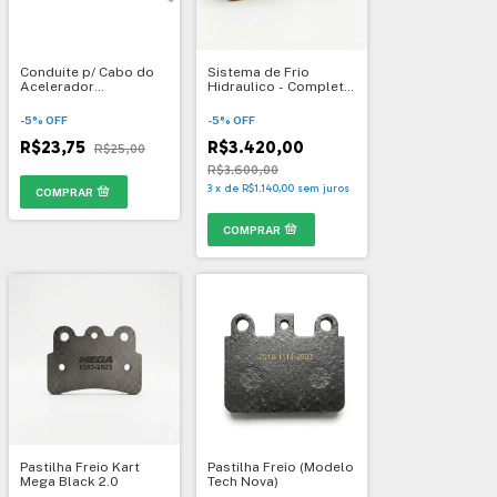
Conduite p/ Cabo do
Sistema de Frio
Acelerador
Hidraulico - Completo
Rental/Indoor - 1049
- Homologado CBA
-
5
%
OFF
-
5
%
OFF
R$23,75
R$3.420,00
R$25,00
R$3.600,00
3
x
de
R$1.140,00
sem juros
Pastilha Freio Kart
Pastilha Freio (Modelo
Mega Black 2.0
Tech Nova)