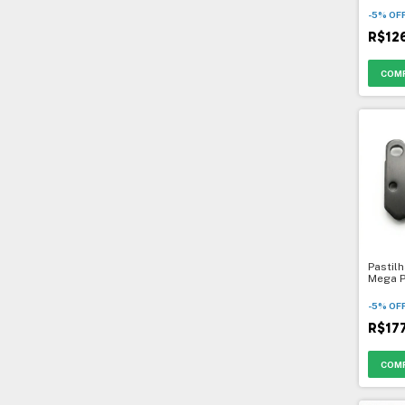
-
5
%
OF
R$12
Pastilh
Mega P
M3- 41
-
5
%
OF
R$17