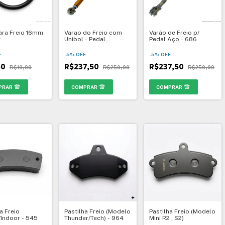
ara Freio 16mm
Varao do Freio com
Varão de Freio p/
g
Unibol - Pedal
Pedal Aço - 686
Anatômico
F
-
5
%
OFF
-
5
%
OFF
50
R$237,50
R$237,50
R$10,00
R$250,00
R$250,00
a Freio
Pastilha Freio (Modelo
Pastilha Freio (Modelo
/Indoor - 545
Thunder/Tech) - 964
Mini R2 , S2)