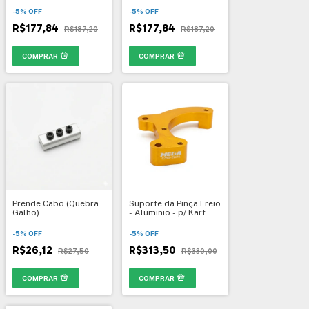
-
5
%
OFF
-
5
%
OFF
R$177,84
R$177,84
R$187,20
R$187,20
Prende Cabo (Quebra
Suporte da Pinça Freio
Galho)
- Alumínio - p/ Kart
Mega - 1289
-
5
%
OFF
-
5
%
OFF
R$26,12
R$313,50
R$27,50
R$330,00