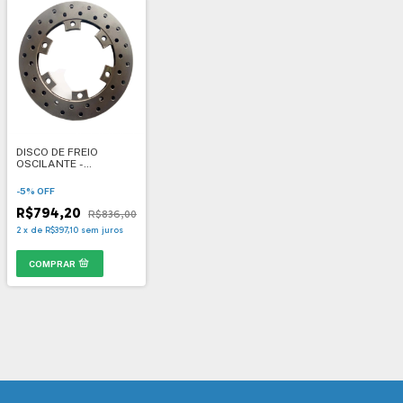
DISCO DE FREIO
OSCILANTE -
Homologado CBA -
1066
-
5
%
OFF
R$794,20
R$836,00
2
x
de
R$397,10
sem juros