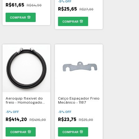
-
5
%
OFF
R$61,65
R$64,90
R$25,65
R$27,00
Aeroquip flexivel do
Calço Espaçador Freio
freio - Homologado
Mecânico - 1187
CBA
-
5
%
OFF
-
5
%
OFF
R$414,20
R$23,75
R$436,00
R$25,00
COMPRAR