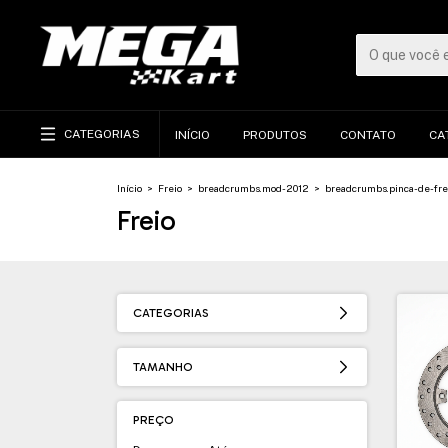
CATEGORIAS
INÍCIO
PRODUTOS
CONTATO
CA
Início
>
Freio
>
breadcrumbs.mod-2012
>
breadcrumbs.pinca-de-fre
Freio
CATEGORIAS
TAMANHO
PREÇO