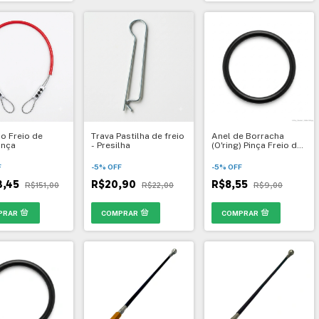
o Freio de
Trava Pastilha de freio
Anel de Borracha
ança
- Presilha
(O'ring) Pinça Freio de
22mm
F
-
5
%
OFF
-
5
%
OFF
3,45
R$20,90
R$8,55
R$151,00
R$22,00
R$9,00