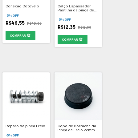
Conexão Cotovelo
Calço Espassador
Pastilha da pinça de
freio
-
5
%
OFF
-
5
%
OFF
R$46,55
R$49,00
R$12,35
R$13,00
Reparo da pinça Freio
Copo de Borracha da
Pinça de Freio 22mm
-
5
%
OFF