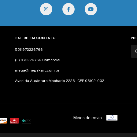
ENTRE EM CONTATO
NE
5511972226766
(11) 972226766 Comercial
mega@megakart.com.br
Avenida Alcântara Machado 2223 - CEP 03102-002
Meios de envio