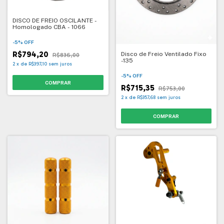
DISCO DE FREIO OSCILANTE -
Homologado CBA - 1066
-
5
%
OFF
R$794,20
Disco de Freio Ventilado Fixo
R$836,00
-135
2
x
de
R$397,10
sem juros
-
5
%
OFF
R$715,35
R$753,00
2
x
de
R$357,68
sem juros