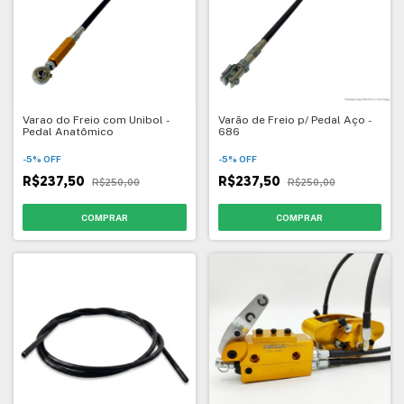
Varao do Freio com Unibol -
Varão de Freio p/ Pedal Aço -
Pedal Anatômico
686
-
5
%
OFF
-
5
%
OFF
R$237,50
R$237,50
R$250,00
R$250,00