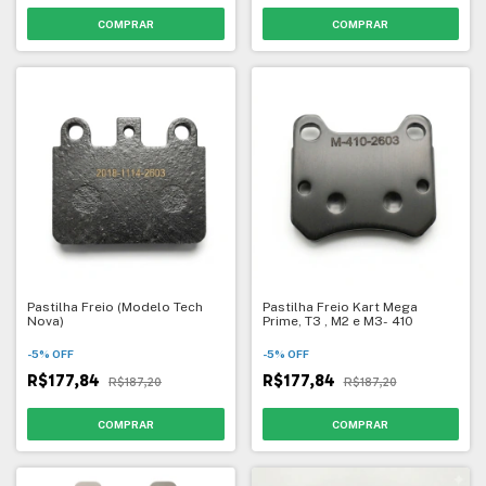
Pastilha Freio (Modelo Tech
Pastilha Freio Kart Mega
Nova)
Prime, T3 , M2 e M3- 410
-
5
%
OFF
-
5
%
OFF
R$177,84
R$177,84
R$187,20
R$187,20