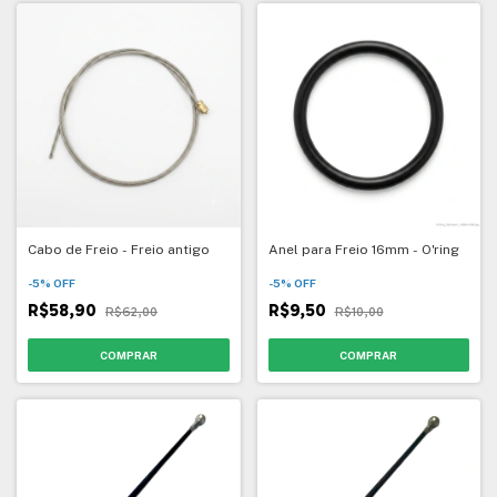
Cabo de Freio - Freio antigo
Anel para Freio 16mm - O'ring
-
5
%
OFF
-
5
%
OFF
R$58,90
R$9,50
R$62,00
R$10,00