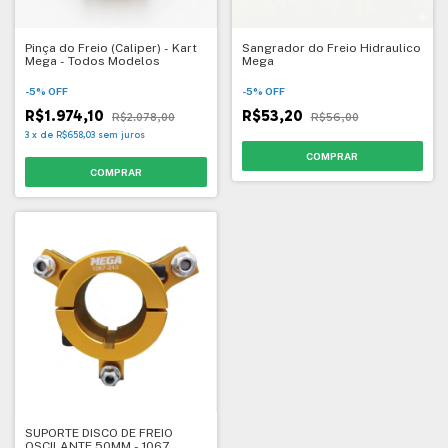
Pinça do Freio (Caliper) - Kart
Sangrador do Freio Hidraulico
Mega - Todos Modelos
Mega
-
5
%
OFF
-
5
%
OFF
R$1.974,10
R$53,20
R$2.078,00
R$56,00
3
x
de
R$658,03
sem juros
SUPORTE DISCO DE FREIO
OSCILANTE 50MM - 1067