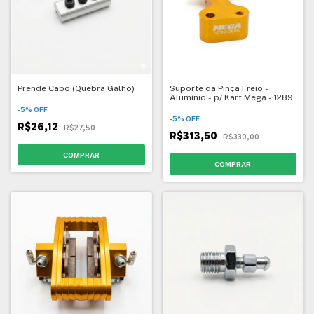
Prende Cabo (Quebra Galho)
Suporte da Pinça Freio -
Alumínio - p/ Kart Mega - 1289
-
5
%
OFF
-
5
%
OFF
R$26,12
R$27,50
R$313,50
R$330,00