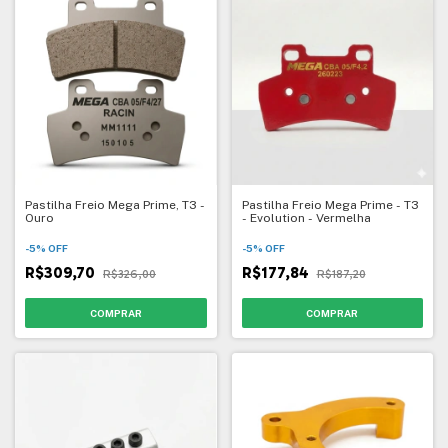
Pastilha Freio Mega Prime, T3 -
Pastilha Freio Mega Prime - T3
Ouro
- Evolution - Vermelha
-
5
%
OFF
-
5
%
OFF
R$309,70
R$177,84
R$326,00
R$187,20