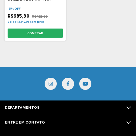
-
5
%
OFF
R$685,90
R$722,00
2
x
de
R$342,95
sem juros
DEPARTAMENTOS
ENTRE EM CONTATO