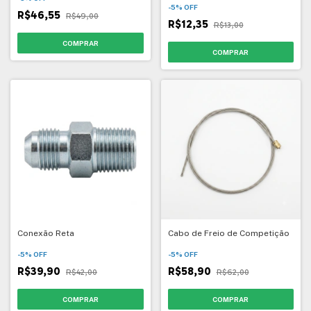
-
5
%
OFF
R$46,55
R$49,00
R$12,35
R$13,00
Conexão Reta
Cabo de Freio de Competição
-
5
%
OFF
-
5
%
OFF
R$39,90
R$58,90
R$42,00
R$62,00