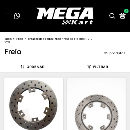
0
Início
>
Freio
>
breadcrumbs.pinca-freio-traseiro-cik-black-2-0-
1069
Freio
39 produtos
ORDENAR
FILTRAR