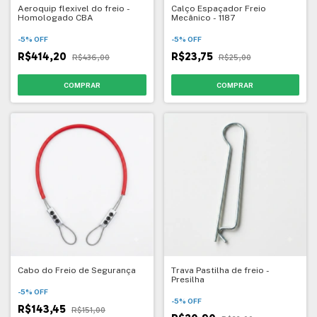
Aeroquip flexivel do freio -
Calço Espaçador Freio
Homologado CBA
Mecânico - 1187
-
5
%
OFF
-
5
%
OFF
R$414,20
R$23,75
R$436,00
R$25,00
COMPRAR
Cabo do Freio de Segurança
Trava Pastilha de freio -
Presilha
-
5
%
OFF
-
5
%
OFF
R$143,45
R$151,00