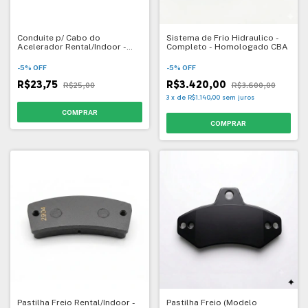
Conduite p/ Cabo do
Sistema de Frio Hidraulico -
Acelerador Rental/Indoor -
Completo - Homologado CBA
1049
-
5
%
OFF
-
5
%
OFF
R$23,75
R$3.420,00
R$25,00
R$3.600,00
3
x
de
R$1.140,00
sem juros
Pastilha Freio Rental/Indoor -
Pastilha Freio (Modelo