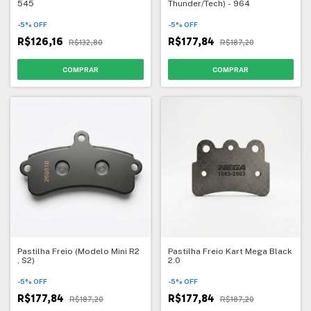
545
Thunder/Tech) - 964
-
5
%
OFF
-
5
%
OFF
R$126,16
R$177,84
R$132,80
R$187,20
Pastilha Freio (Modelo Mini R2
Pastilha Freio Kart Mega Black
, S2)
2.0
-
5
%
OFF
-
5
%
OFF
R$177,84
R$177,84
R$187,20
R$187,20