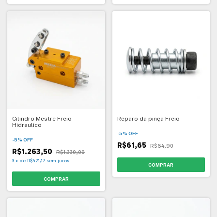
Cilindro Mestre Freio
Reparo da pinça Freio
Hidraulico
-
5
%
OFF
-
5
%
OFF
R$61,65
R$64,90
R$1.263,50
R$1.330,00
3
x
de
R$421,17
sem juros