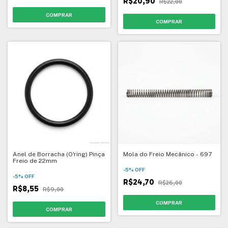
R$20,90
R$22,00
Anel de Borracha (O'ring) Pinça
Mola do Freio Mecânico - 697
Freio de 22mm
-
5
%
OFF
-
5
%
OFF
R$24,70
R$26,00
R$8,55
R$9,00