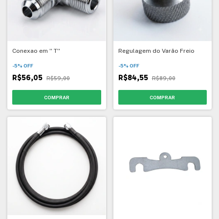
Conexao em '' T''
Regulagem do Varão Freio
-
5
%
OFF
-
5
%
OFF
R$56,05
R$84,55
R$59,00
R$89,00