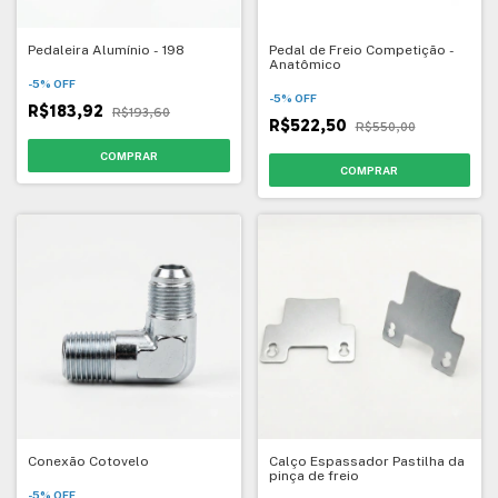
Pedaleira Alumínio - 198
Pedal de Freio Competição -
Anatômico
-
5
%
OFF
-
5
%
OFF
R$183,92
R$193,60
R$522,50
R$550,00
Conexão Cotovelo
Calço Espassador Pastilha da
pinça de freio
-
5
%
OFF