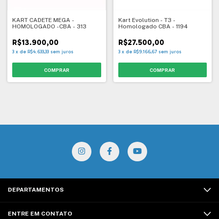
KART CADETE MEGA -
Kart Evolution - T3 -
HOMOLOGADO -CBA - 313
Homologado CBA - 1194
R$13.900,00
R$27.500,00
3
x
de
R$4.633,33
sem juros
3
x
de
R$9.166,67
sem juros
DEPARTAMENTOS
ENTRE EM CONTATO