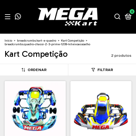
0
Início
>
breadcrumbs.kart-e-quadro
>
Kart Competição
>
breadcrumbs.quadro-chassi-2-3-prime-1209-kiteixoassoalho
Kart Competição
2 produtos
ORDENAR
FILTRAR