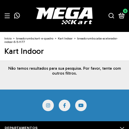
0
Início
>
breadcrumbs.kart-e-quadro
>
Kart Indoor
>
breadcrumbs.cabo-acelerador-
indoor-6-5-1177
Kart Indoor
Não temos resultados para sua pesquisa. Por favor, tente com
outros filtros.
DEPARTAMENTOS