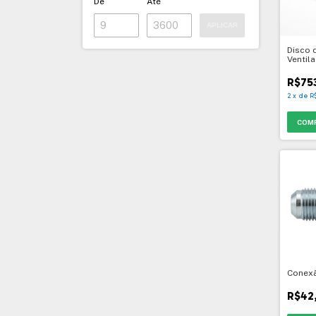
De
Até
APLICAR
Disco 
Ventila
R$75
2
x
de
R
Conexã
R$42