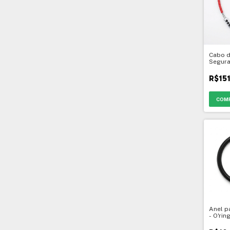
Cabo d
Segur
R$15
Anel p
- O'rin