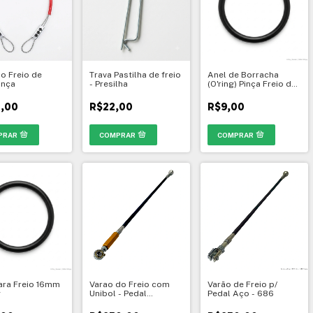
o Freio de
Trava Pastilha de freio
Anel de Borracha
ança
- Presilha
(O'ring) Pinça Freio de
22mm
1,00
R$22,00
R$9,00
ara Freio 16mm
Varao do Freio com
Varão de Freio p/
g
Unibol - Pedal
Pedal Aço - 686
Anatômico