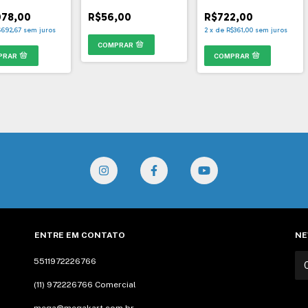
 Modelos
50MM - 1067
078,00
R$56,00
R$722,00
$692,67
sem juros
2
x
de
R$361,00
sem juros
ENTRE EM CONTATO
NE
5511972226766
(11) 972226766 Comercial