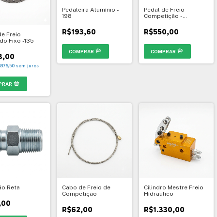
Pedaleira Alumínio -
Pedal de Freio
198
Competição -
Anatômico
R$193,60
R$550,00
de Freio
do Fixo -135
3,00
$376,50
sem juros
o Reta
Cabo de Freio de
Cilindro Mestre Freio
Competição
Hidraulico
,00
R$62,00
R$1.330,00