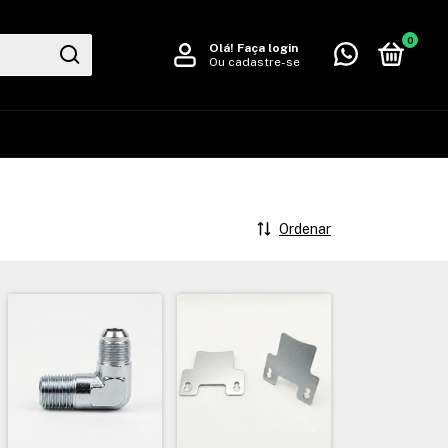
0
Olá!
Faça login
Ou cadastre-se
Ordenar