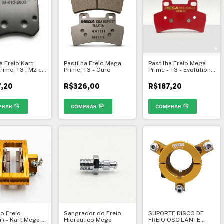
a Freio Kart
Pastilha Freio Mega
Pastilha Freio Mega
rime, T3 , M2 e
Prime, T3 - Ouro
Prime - T3 - Evolution -
0
Vermelha
7,20
R$326,00
R$187,20
do Freio
Sangrador do Freio
SUPORTE DISCO DE
r) - Kart Mega -
Hidraulico Mega
FREIO OSCILANTE