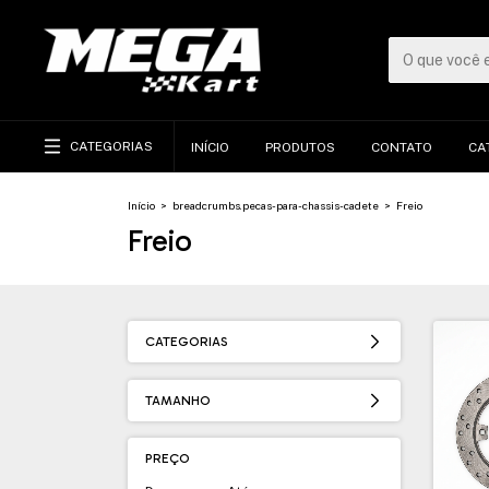
CATEGORIAS
INÍCIO
PRODUTOS
CONTATO
CA
Início
>
breadcrumbs.pecas-para-chassis-cadete
>
Freio
Freio
CATEGORIAS
TAMANHO
PREÇO