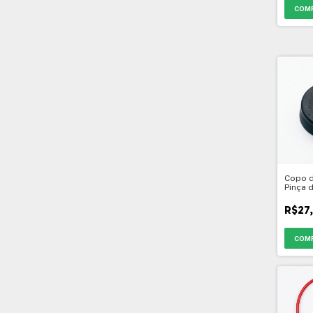
Copo d
Pinça 
- 1"
R$27