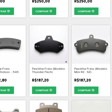
,00
R$250,00
R$250,00
a Freio
Pastilha Freio (Modelo
Pastilha Freio (Modelo
/Indoor - 545
Thunder/Tech)
Mini R2 , S2)
2,80
R$187,20
R$187,20