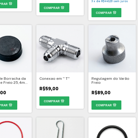
3
x
de
R$443,33
sem juros
e Borracha da
Conexao em '' T''
Regulagem do Varão
de Freio 25,4mm
Freio
R$59,00
,00
R$89,00