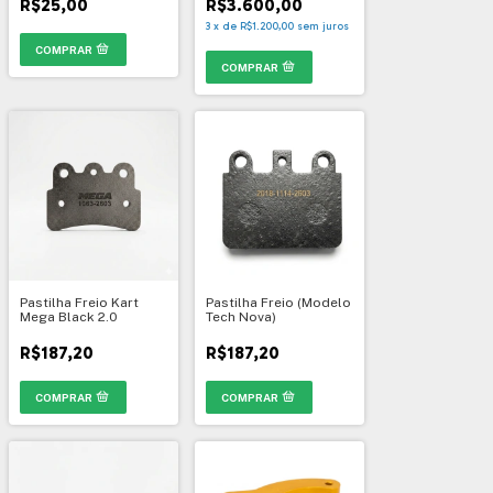
R$25,00
R$3.600,00
3
x
de
R$1.200,00
sem juros
Pastilha Freio Kart
Pastilha Freio (Modelo
Mega Black 2.0
Tech Nova)
R$187,20
R$187,20