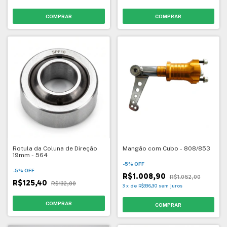
COMPRAR
COMPRAR
Rotula da Coluna de Direção
Mangão com Cubo - 808/853
19mm - 564
-
5
%
OFF
-
5
%
OFF
R$1.008,90
R$1.062,00
R$125,40
R$132,00
3
x
de
R$336,30
sem juros
COMPRAR