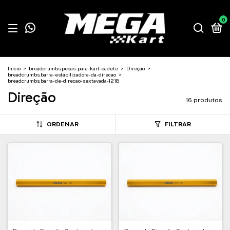
0
Início
>
breadcrumbs.pecas-para-kart-cadete
>
Direção
>
breadcrumbs.barra-estabilizadora-da-direcao
>
breadcrumbs.barra-de-direcao-sextavada-1218
Direção
16 produtos
ORDENAR
FILTRAR