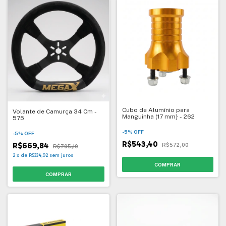
Cubo de Alumínio para
Volante de Camurça 34 Cm -
Manguinha (17 mm} - 262
575
-
5
%
OFF
-
5
%
OFF
R$543,40
R$669,84
R$572,00
R$705,10
2
x
de
R$334,92
sem juros