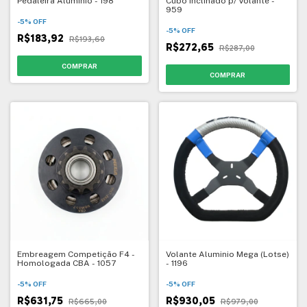
Pedaleira Alumínio - 198
Cubo Inclinado p/ Volante -
959
-
5
%
OFF
-
5
%
OFF
R$183,92
R$193,60
R$272,65
R$287,00
Embreagem Competição F4 -
Volante Aluminio Mega (Lotse)
Homologada CBA - 1057
- 1196
-
5
%
OFF
-
5
%
OFF
R$631,75
R$930,05
R$665,00
R$979,00