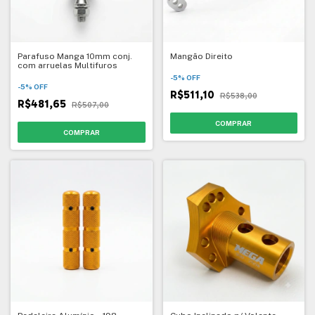
Parafuso Manga 10mm conj.
Mangão Direito
com arruelas Multifuros
-
5
%
OFF
-
5
%
OFF
R$511,10
R$538,00
R$481,65
R$507,00
COMPRAR