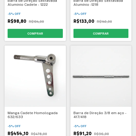
Barra de Direção Sextavada
Barra de Direção Sextavada
Alumínio -1218
Aluminio Cadete - 1222
-
5
%
OFF
-
5
%
OFF
R$133,00
R$98,80
R$140,00
R$104,00
Manga Cadete Homologada
Barra de Direção 3/8 em aço -
632/633
417/418
-
5
%
OFF
-
5
%
OFF
R$454,10
R$91,20
R$478,00
R$96,00