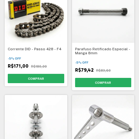
Corrente DID - Passo 428 - F4
Parafuso Retificado Especial -
Manga 8mm
-
5
%
OFF
-
5
%
OFF
R$171,00
R$180,00
R$79,42
R$83,60