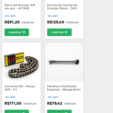
Barra de Direção 3/8
Rotula da Coluna de
em aço - 417/418
Direção 19mm - 564
-
5
%
OFF
-
5
%
OFF
R$91,20
R$125,40
R$96,00
R$132,00
COMPRAR
Corrente DID - Passo
Parafuso Retificado
428 - F4
Especial - Manga 8mm
-
5
%
OFF
-
5
%
OFF
R$171,00
R$79,42
R$180,00
R$83,60