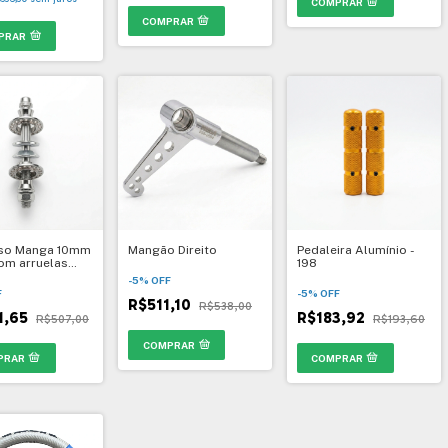
PRAR
uso Manga 10mm
Mangão Direito
Pedaleira Alumínio -
com arruelas
198
uros
-
5
%
OFF
F
-
5
%
OFF
R$511,10
R$538,00
1,65
R$183,92
R$507,00
R$193,60
COMPRAR