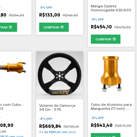
-1218
 - 1222
Manga Cadete
-
5
%
OFF
F
Homologada 632/633
R$133,00
,80
R$140,00
R$104,00
-
5
%
OFF
R$454,10
R$478,00
COMPRAR
o com Cubo -
Cubo de Alumínio para
Volante de Camurça
53
Manguinha (17 mm} -
34 Cm - 575
262
F
-
5
%
OFF
-
5
%
OFF
008,90
R$543,40
R$669,84
R$572,00
R$705,10
2,00
2
x
de
R$334,92
sem juros
336,30
sem juros