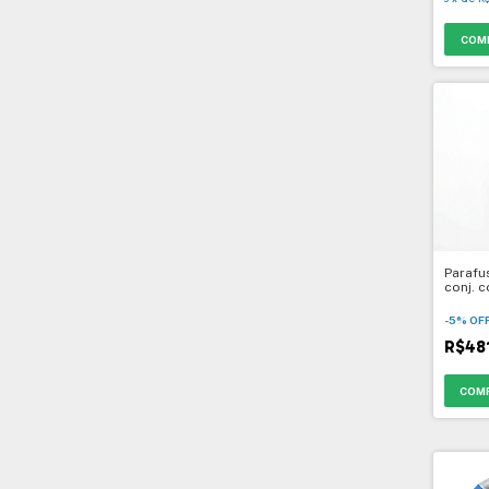
COM
Paraf
conj. 
Multif
-
5
%
OF
R$48