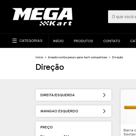
CATEGORIAS
INÍCIO
PRODUTOS
CONTATO
CA
Início
>
breadcrumbs.pecas-para-kart-competicao
>
Direção
Direção
DIREITA/ESQUERDA
MANGAO ESQUERDO
PREÇO
Barra 
Sextav