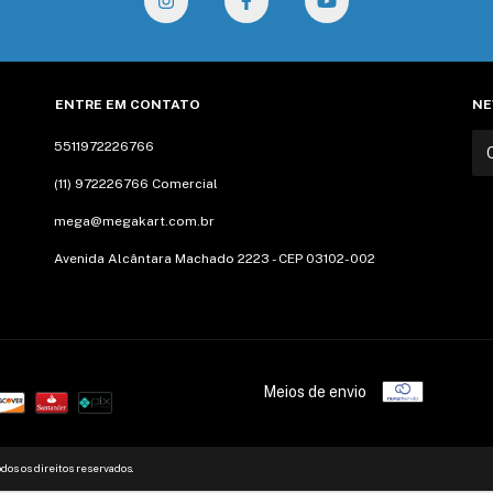
ENTRE EM CONTATO
NE
5511972226766
(11) 972226766 Comercial
mega@megakart.com.br
Avenida Alcântara Machado 2223 - CEP 03102-002
Meios de envio
dos os direitos reservados.