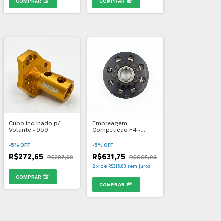
Cubo Inclinado p/
Embreagem
Volante - 959
Competição F4 -
Homologada CBA -
1057
-
5
%
OFF
-
5
%
OFF
R$272,65
R$631,75
R$287,00
R$665,00
2
x
de
R$315,88
sem juros