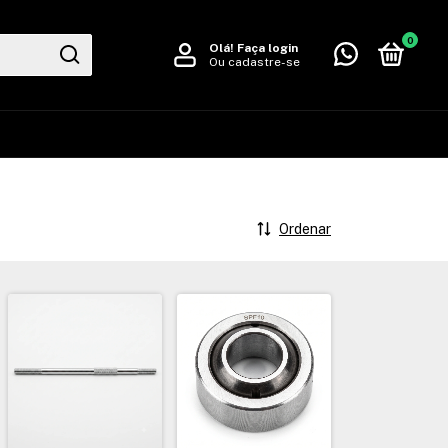
0
Olá!
Faça login
Ou cadastre-se
Ordenar