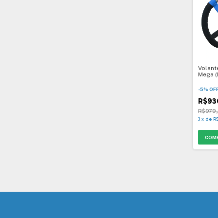
Volant
Mega (
-
5
%
OF
R$93
R$979
3
x
de
R$