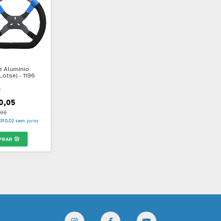
e Aluminio
Lotse) - 1196
F
0,05
,00
310,02
sem juros