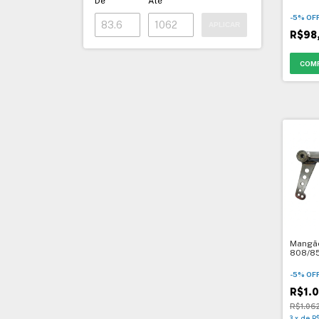
De
Até
Cadete
-
5
%
OF
APLICAR
R$98
Mangã
808/8
-
5
%
OF
R$1.
R$1.06
3
x
de
R$