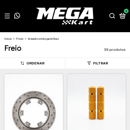
0
Início
>
Freio
>
breadcrumbs.pastilhas
Freio
39 produtos
ORDENAR
FILTRAR