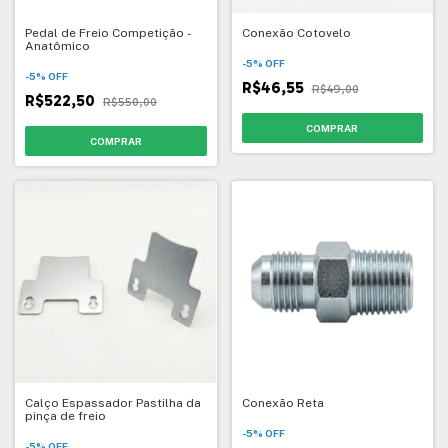
Pedal de Freio Competição -
Conexão Cotovelo
Anatômico
-
5
%
OFF
-
5
%
OFF
R$46,55
R$49,00
R$522,50
R$550,00
Calço Espassador Pastilha da
Conexão Reta
pinça de freio
-
5
%
OFF
-
5
%
OFF