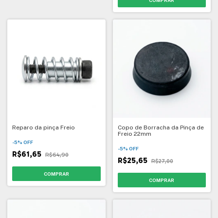
Reparo da pinça Freio
Copo de Borracha da Pinça de
Freio 22mm
-
5
%
OFF
-
5
%
OFF
R$61,65
R$64,90
R$25,65
R$27,00