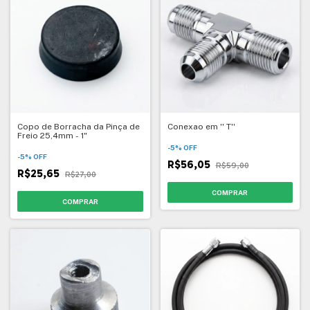
Copo de Borracha da Pinça de
Conexao em '' T''
Freio 25,4mm - 1"
-
5
%
OFF
-
5
%
OFF
R$56,05
R$59,00
R$25,65
R$27,00