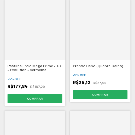
Pastilha Freio Mega Prime - T3
Prende Cabo (Quebra Galho)
- Evolution - Vermelha
-
5
%
OFF
-
5
%
OFF
R$26,12
R$27,50
R$177,84
R$187,20