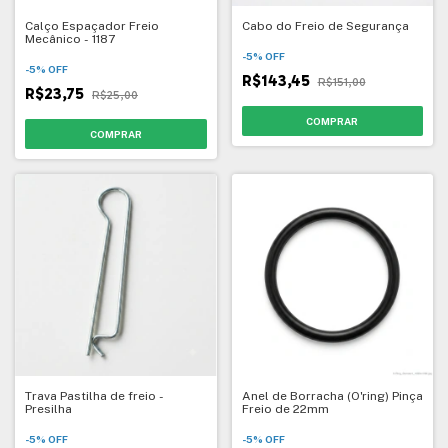
Calço Espaçador Freio
Cabo do Freio de Segurança
Mecânico - 1187
-
5
%
OFF
-
5
%
OFF
R$143,45
R$151,00
R$23,75
R$25,00
Trava Pastilha de freio -
Anel de Borracha (O'ring) Pinça
Presilha
Freio de 22mm
-
5
%
OFF
-
5
%
OFF