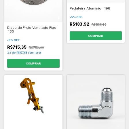
Pedaleira Alumínio - 198
-
5
%
OFF
R$183,92
R$193,60
Disco de Freio Ventilado Fixo
-135
-
5
%
OFF
R$715,35
R$753,00
2
x
de
R$357,68
sem juros