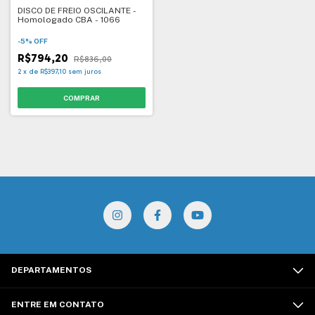
DISCO DE FREIO OSCILANTE -
Homologado CBA - 1066
-
5
%
OFF
R$794,20
R$836,00
2
x
de
R$397,10
sem juros
DEPARTAMENTOS
ENTRE EM CONTATO