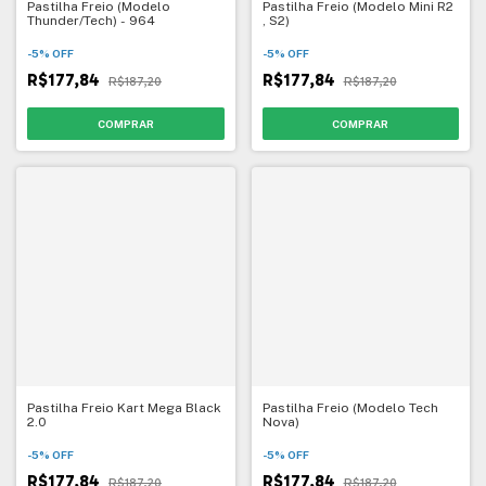
Pastilha Freio (Modelo
Pastilha Freio (Modelo Mini R2
Thunder/Tech) - 964
, S2)
-
5
%
OFF
-
5
%
OFF
R$177,84
R$177,84
R$187,20
R$187,20
Pastilha Freio Kart Mega Black
Pastilha Freio (Modelo Tech
2.0
Nova)
-
5
%
OFF
-
5
%
OFF
R$177,84
R$177,84
R$187,20
R$187,20