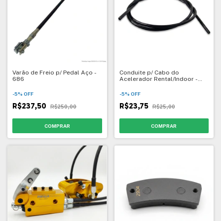
Varão de Freio p/ Pedal Aço -
Conduite p/ Cabo do
686
Acelerador Rental/Indoor -
1049
-
5
%
OFF
-
5
%
OFF
R$237,50
R$23,75
R$250,00
R$25,00