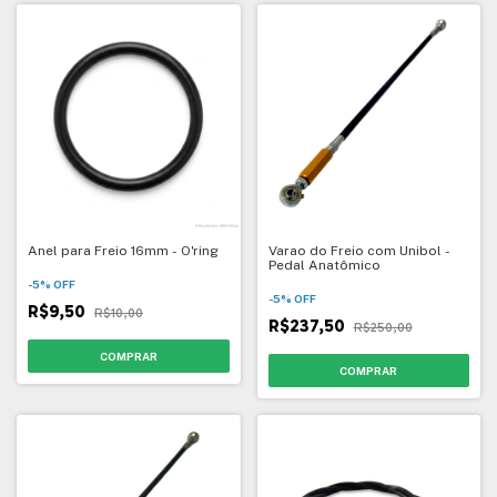
Anel para Freio 16mm - O'ring
Varao do Freio com Unibol -
Pedal Anatômico
-
5
%
OFF
-
5
%
OFF
R$9,50
R$10,00
R$237,50
R$250,00