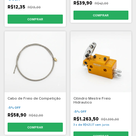
R$39,90
R$42,00
R$12,35
R$13,00
Cabo de Freio de Competição
Cilindro Mestre Freio
Hidraulico
-
5
%
OFF
-
5
%
OFF
R$58,90
R$62,00
R$1.263,50
R$1.330,00
3
x
de
R$421,17
sem juros