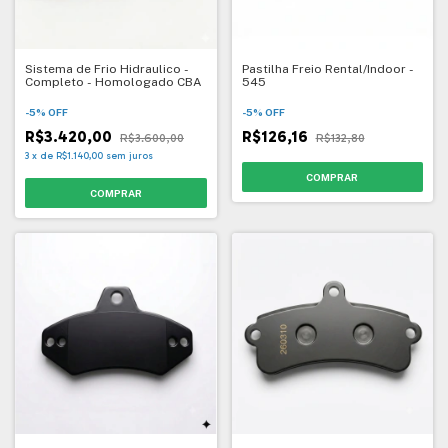
Sistema de Frio Hidraulico -
Pastilha Freio Rental/Indoor -
Completo - Homologado CBA
545
-
5
%
OFF
-
5
%
OFF
R$3.420,00
R$126,16
R$3.600,00
R$132,80
3
x
de
R$1.140,00
sem juros