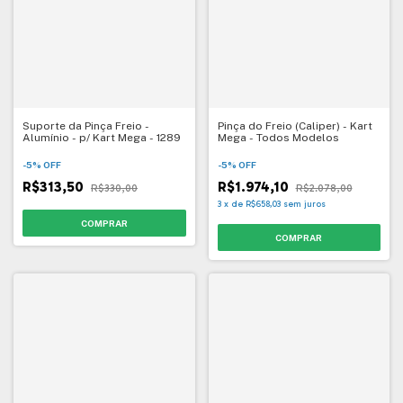
Suporte da Pinça Freio -
Pinça do Freio (Caliper) - Kart
Alumínio - p/ Kart Mega - 1289
Mega - Todos Modelos
-
5
%
OFF
-
5
%
OFF
R$313,50
R$1.974,10
R$330,00
R$2.078,00
3
x
de
R$658,03
sem juros