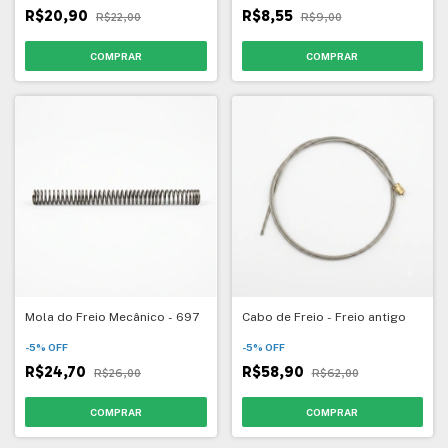
R$20,90
R$8,55
R$22,00
R$9,00
Mola do Freio Mecânico - 697
Cabo de Freio - Freio antigo
-
5
%
OFF
-
5
%
OFF
R$24,70
R$58,90
R$26,00
R$62,00