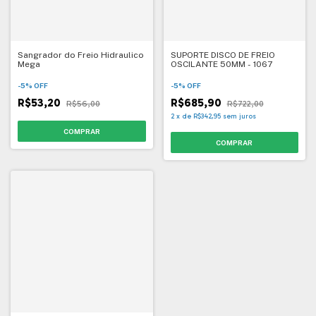
Sangrador do Freio Hidraulico
SUPORTE DISCO DE FREIO
Mega
OSCILANTE 50MM - 1067
-
5
%
OFF
-
5
%
OFF
R$53,20
R$685,90
R$56,00
R$722,00
2
x
de
R$342,95
sem juros