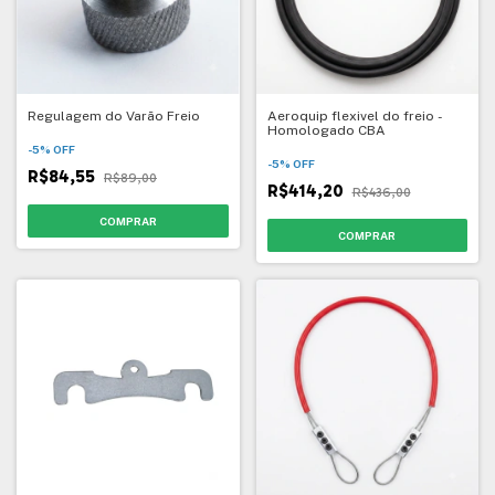
Regulagem do Varão Freio
Aeroquip flexivel do freio -
Homologado CBA
-
5
%
OFF
-
5
%
OFF
R$84,55
R$89,00
R$414,20
R$436,00
COMPRAR