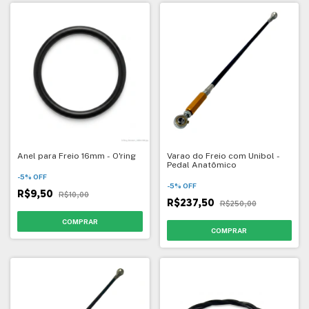
Anel para Freio 16mm - O'ring
Varao do Freio com Unibol -
Pedal Anatômico
-
5
%
OFF
-
5
%
OFF
R$9,50
R$10,00
R$237,50
R$250,00