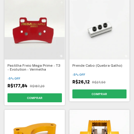
Pastilha Freio Mega Prime - T3
Prende Cabo (Quebra Galho)
- Evolution - Vermelha
-
5
%
OFF
-
5
%
OFF
R$26,12
R$27,50
R$177,84
R$187,20