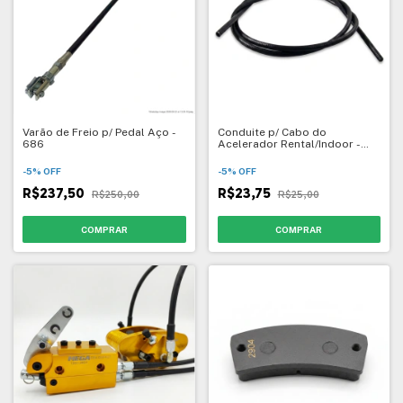
Varão de Freio p/ Pedal Aço -
Conduite p/ Cabo do
686
Acelerador Rental/Indoor -
1049
-
5
%
OFF
-
5
%
OFF
R$237,50
R$23,75
R$250,00
R$25,00