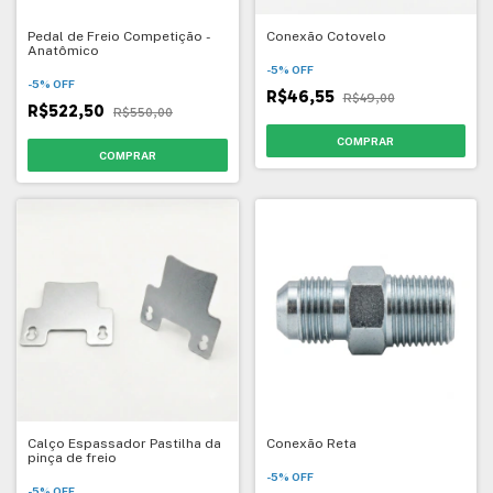
Pedal de Freio Competição -
Conexão Cotovelo
Anatômico
-
5
%
OFF
-
5
%
OFF
R$46,55
R$49,00
R$522,50
R$550,00
Calço Espassador Pastilha da
Conexão Reta
pinça de freio
-
5
%
OFF
-
5
%
OFF