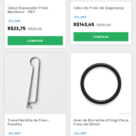
Calço Espaçador Freio
Cabo do Freio de Segurança
Mecânico - 1187
-
5
%
OFF
-
5
%
OFF
R$143,45
R$151,00
R$23,75
R$25,00
Trava Pastilha de freio -
Anel de Borracha (O'ring) Pinça
Presilha
Freio de 22mm
-
5
%
OFF
-
5
%
OFF