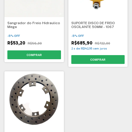
Sangrador do Freio Hidraulico
SUPORTE DISCO DE FREIO
Mega
OSCILANTE 50MM - 1067
-
5
%
OFF
-
5
%
OFF
R$53,20
R$685,90
R$56,00
R$722,00
2
x
de
R$342,95
sem juros