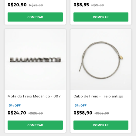
R$20,90
R$8,55
R$22,00
R$9,00
Mola do Freio Mecânico - 697
Cabo de Freio - Freio antigo
-
5
%
OFF
-
5
%
OFF
R$24,70
R$58,90
R$26,00
R$62,00