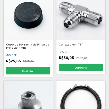
Copo de Borracha da Pinça de
Conexao em '' T''
Freio 25,4mm - 1"
-
5
%
OFF
-
5
%
OFF
R$56,05
R$59,00
R$25,65
R$27,00