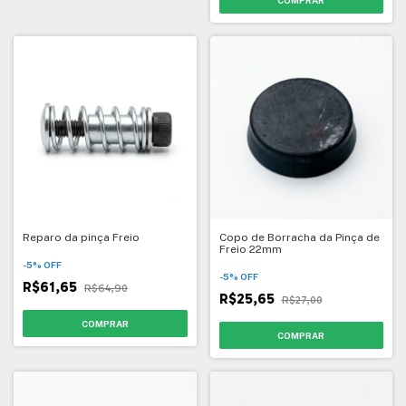
Reparo da pinça Freio
Copo de Borracha da Pinça de
Freio 22mm
-
5
%
OFF
-
5
%
OFF
R$61,65
R$64,90
R$25,65
R$27,00