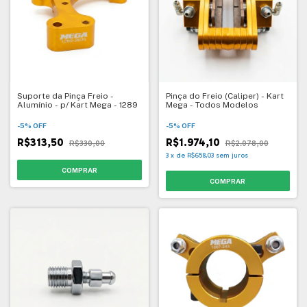
Suporte da Pinça Freio -
Pinça do Freio (Caliper) - Kart
Alumínio - p/ Kart Mega - 1289
Mega - Todos Modelos
-
5
%
OFF
-
5
%
OFF
R$313,50
R$1.974,10
R$330,00
R$2.078,00
3
x
de
R$658,03
sem juros