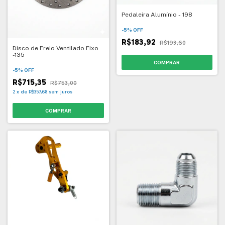
Pedaleira Alumínio - 198
-
5
%
OFF
R$183,92
R$193,60
Disco de Freio Ventilado Fixo
-135
-
5
%
OFF
R$715,35
R$753,00
2
x
de
R$357,68
sem juros