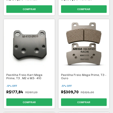
Pastilha Freio Kart Mega
Pastilha Freio Mega Prime, T3 -
Prime, T3 , M2 e M3- 410
Ouro
-
5
%
OFF
-
5
%
OFF
R$177,84
R$309,70
R$187,20
R$326,00