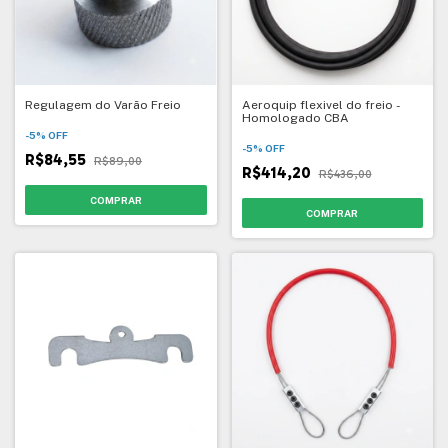
Regulagem do Varão Freio
Aeroquip flexivel do freio -
Homologado CBA
-
5
%
OFF
-
5
%
OFF
R$84,55
R$89,00
R$414,20
R$436,00
COMPRAR