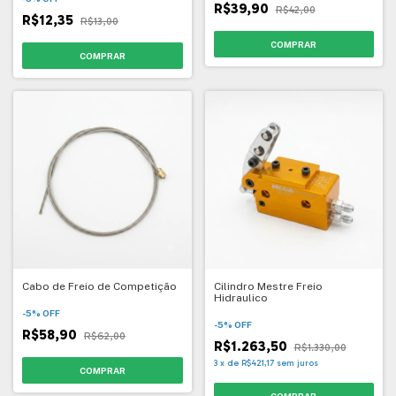
R$39,90
R$42,00
R$12,35
R$13,00
Cabo de Freio de Competição
Cilindro Mestre Freio
Hidraulico
-
5
%
OFF
-
5
%
OFF
R$58,90
R$62,00
R$1.263,50
R$1.330,00
3
x
de
R$421,17
sem juros