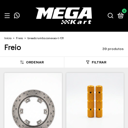
0
Início
>
Freio
>
breadcrumbs.conexao-t-131
Freio
39 produtos
ORDENAR
FILTRAR