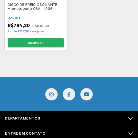
DISCO DE FREIO OSCILANTE -
Homologado CBA - 1066
-
5
%
OFF
R$794,20
R$836,00
2
x
de
R$397,10
sem juros
DEPARTAMENTOS
ENTRE EM CONTATO