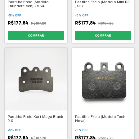
Pastilha Freio (Modelo
Pastilha Freio (Modelo Mini R2
Thunder/Tech) - 964
, S2)
-
5
%
OFF
-
5
%
OFF
R$177,84
R$177,84
R$187,20
R$187,20
Pastilha Freio Kart Mega Black
Pastilha Freio (Modelo Tech
2.0
Nova)
-
5
%
OFF
-
5
%
OFF
R$177,84
R$177,84
R$187,20
R$187,20