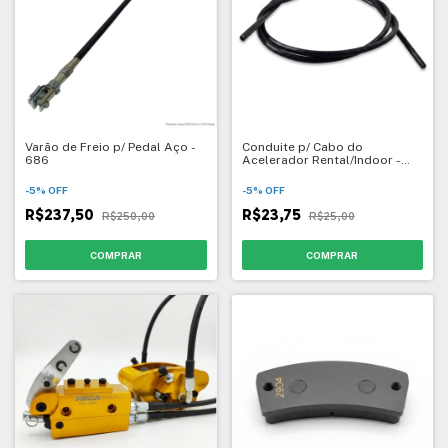
Varão de Freio p/ Pedal Aço -
Conduite p/ Cabo do
686
Acelerador Rental/Indoor -
1049
-
5
%
OFF
-
5
%
OFF
R$237,50
R$23,75
R$250,00
R$25,00