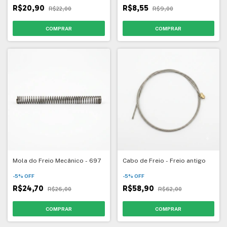
R$20,90
R$8,55
R$22,00
R$9,00
Mola do Freio Mecânico - 697
Cabo de Freio - Freio antigo
-
5
%
OFF
-
5
%
OFF
R$24,70
R$58,90
R$26,00
R$62,00