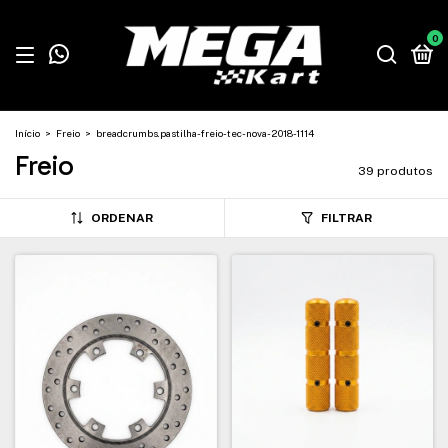
0
Início
>
Freio
>
breadcrumbs.pastilha-freio-tec-nova-2018-1114
Freio
39 produtos
ORDENAR
FILTRAR