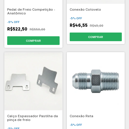
Pedal de Freio Competição -
Conexão Cotovelo
Anatômico
-
5
%
OFF
-
5
%
OFF
R$46,55
R$49,00
R$522,50
R$550,00
Calço Espassador Pastilha da
Conexão Reta
pinça de freio
-
5
%
OFF
-
5
%
OFF