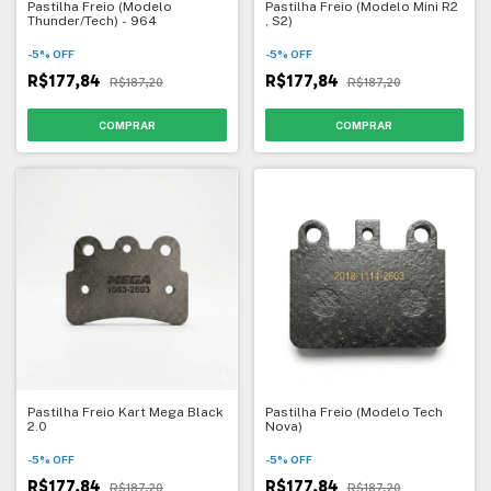
Pastilha Freio (Modelo
Pastilha Freio (Modelo Mini R2
Thunder/Tech) - 964
, S2)
-
5
%
OFF
-
5
%
OFF
R$177,84
R$177,84
R$187,20
R$187,20
Pastilha Freio Kart Mega Black
Pastilha Freio (Modelo Tech
2.0
Nova)
-
5
%
OFF
-
5
%
OFF
R$177,84
R$177,84
R$187,20
R$187,20