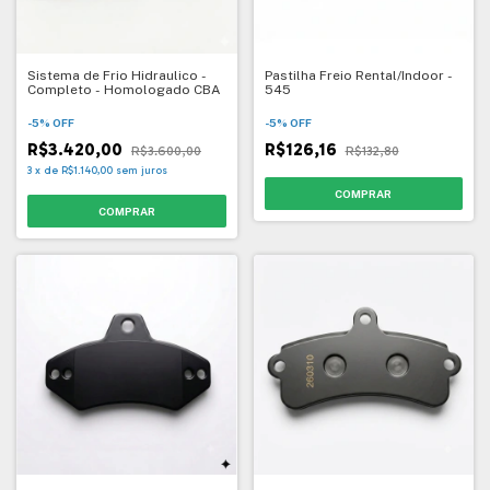
Sistema de Frio Hidraulico -
Pastilha Freio Rental/Indoor -
Completo - Homologado CBA
545
-
5
%
OFF
-
5
%
OFF
R$3.420,00
R$126,16
R$3.600,00
R$132,80
3
x
de
R$1.140,00
sem juros