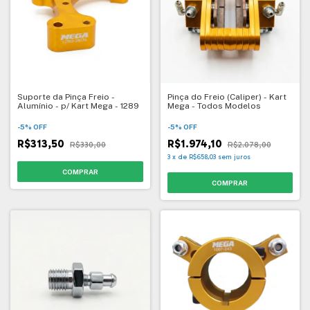
Suporte da Pinça Freio -
Pinça do Freio (Caliper) - Kart
Alumínio - p/ Kart Mega - 1289
Mega - Todos Modelos
-
5
%
OFF
-
5
%
OFF
R$313,50
R$1.974,10
R$330,00
R$2.078,00
3
x
de
R$658,03
sem juros