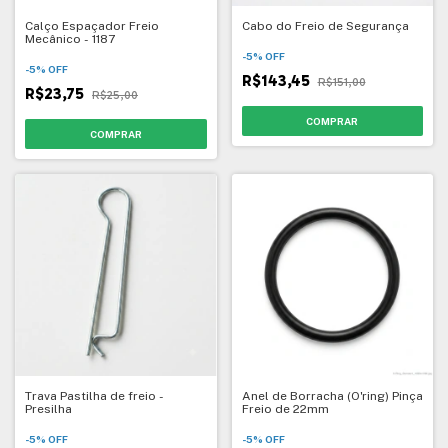
Calço Espaçador Freio
Cabo do Freio de Segurança
Mecânico - 1187
-
5
%
OFF
-
5
%
OFF
R$143,45
R$151,00
R$23,75
R$25,00
Trava Pastilha de freio -
Anel de Borracha (O'ring) Pinça
Presilha
Freio de 22mm
-
5
%
OFF
-
5
%
OFF