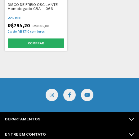
DISCO DE FREIO OSCILANTE -
Homologado CBA - 1066
-
5
%
OFF
R$794,20
R$836,00
2
x
de
R$397,10
sem juros
DEPARTAMENTOS
ENTRE EM CONTATO