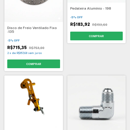
Pedaleira Alumínio - 198
-
5
%
OFF
R$183,92
R$193,60
Disco de Freio Ventilado Fixo
-135
-
5
%
OFF
R$715,35
R$753,00
2
x
de
R$357,68
sem juros