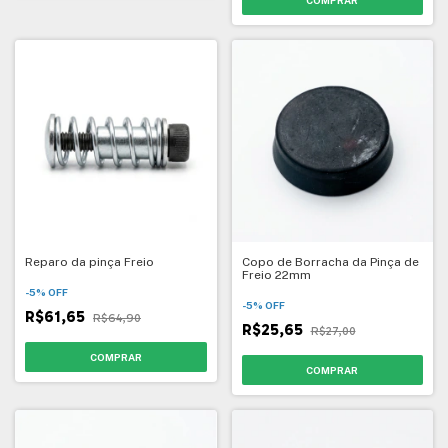
Reparo da pinça Freio
Copo de Borracha da Pinça de
Freio 22mm
-
5
%
OFF
-
5
%
OFF
R$61,65
R$64,90
R$25,65
R$27,00