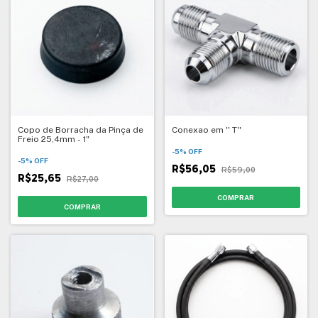
Copo de Borracha da Pinça de
Conexao em '' T''
Freio 25,4mm - 1"
-
5
%
OFF
-
5
%
OFF
R$56,05
R$59,00
R$25,65
R$27,00