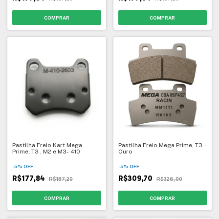
Pastilha Freio Kart Mega
Pastilha Freio Mega Prime, T3 -
Prime, T3 , M2 e M3- 410
Ouro
-
5
%
OFF
-
5
%
OFF
R$177,84
R$309,70
R$187,20
R$326,00