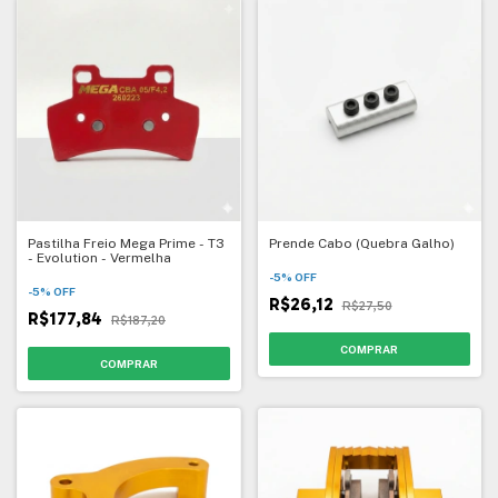
Pastilha Freio Mega Prime - T3
Prende Cabo (Quebra Galho)
- Evolution - Vermelha
-
5
%
OFF
-
5
%
OFF
R$26,12
R$27,50
R$177,84
R$187,20