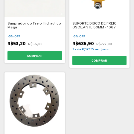
Sangrador do Freio Hidraulico
SUPORTE DISCO DE FREIO
Mega
OSCILANTE 50MM - 1067
-
5
%
OFF
-
5
%
OFF
R$53,20
R$685,90
R$56,00
R$722,00
2
x
de
R$342,95
sem juros