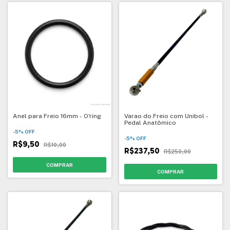
Anel para Freio 16mm - O'ring
Varao do Freio com Unibol -
Pedal Anatômico
-
5
%
OFF
-
5
%
OFF
R$9,50
R$10,00
R$237,50
R$250,00