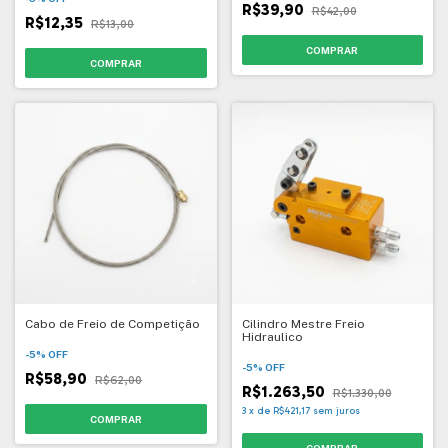
R$39,90
R$42,00
R$12,35
R$13,00
Cabo de Freio de Competição
Cilindro Mestre Freio
Hidraulico
-
5
%
OFF
-
5
%
OFF
R$58,90
R$62,00
R$1.263,50
R$1.330,00
3
x
de
R$421,17
sem juros