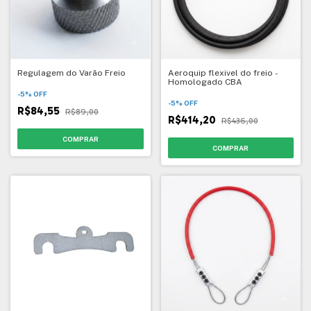
Regulagem do Varão Freio
Aeroquip flexivel do freio -
Homologado CBA
-
5
%
OFF
-
5
%
OFF
R$84,55
R$89,00
R$414,20
R$436,00
COMPRAR